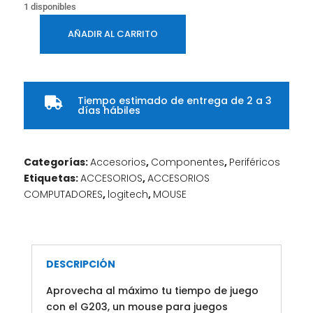
1 disponibles
AÑADIR AL CARRITO
MOUSE
LOGITECH
G203
LIGHTSYNC
Tiempo estimado de entrega de 2 a 3

RGB
días hábiles
AZUL
/
910-
Categorías:
Accesorios
,
Componentes
,
Periféricos
005792
Etiquetas:
ACCESORIOS
,
ACCESORIOS
cantidad
COMPUTADORES
,
logitech
,
MOUSE
DESCRIPCIÓN
Aprovecha al máximo tu tiempo de juego
con el G203, un mouse para juegos