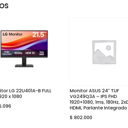
OS
tor LG 22U401A-B FULL
Monitor ASUS 24″ TUF
920 x 1080
VG249Q3A – IPS FHD
1920×1080, 1ms, 180Hz, 2x
6.096
HDMI, Parlante Integrado
$
802.000