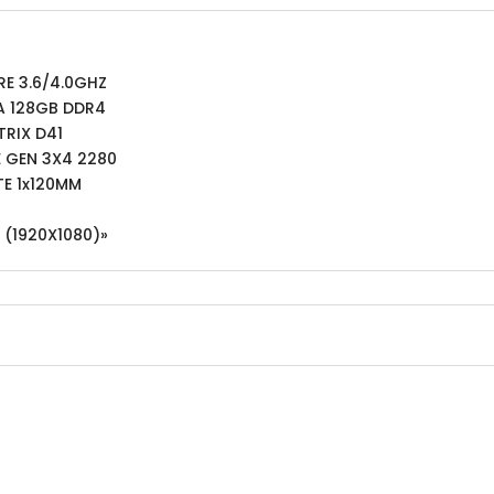
E 3.6/4.0GHZ
A 128GB DDR4
RIX D41
E GEN 3X4 2280
E 1x120MM
 (1920X1080)»