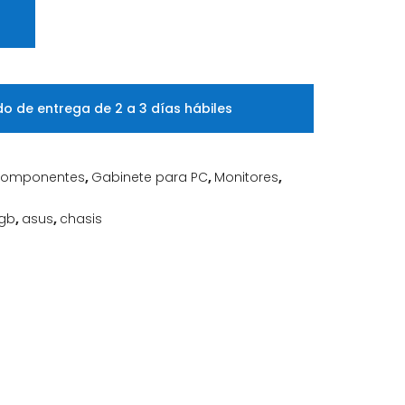
o de entrega de 2 a 3 días hábiles
omponentes
,
Gabinete para PC
,
Monitores
,
gb
,
asus
,
chasis