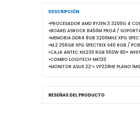
DESCRIPCIÓN
•PROCESADOR AMD RYZEN 3 3200G 4 COR
•BOARD ASROCK B450M PRO4 / SOPORT
•MEMORIA DDR4 8GB 3200MHZ XPG SPECT
•M.2 256GB XPG SPECTRIX S40 RGB / PCI
•CAJA ANTEC NX230 RGB 550W 80+ WHIT
•COMBO LOGITECH MK120
•MONITOR ASUS 22″» VP228HE PLANO 1MS
RESEÑAS DEL PRODUCTO