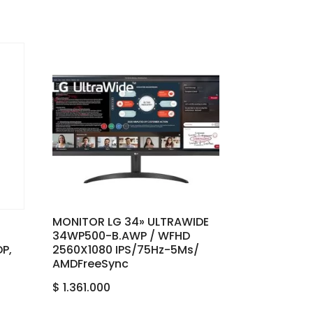
MONITOR LG 34» ULTRAWIDE
34WP500-B.AWP / WFHD
DP,
2560X1080 IPS‎/‎75Hz‎-‎5Ms‎/‎
AMD‎FreeSync
$
1.361.000