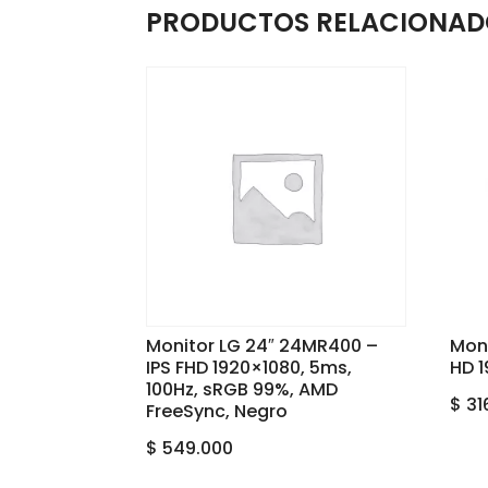
PRODUCTOS RELACIONAD
Monitor LG 24″ 24MR400 –
Moni
IPS FHD 1920×1080, 5ms,
HD 1
100Hz, sRGB 99%, AMD
$
31
FreeSync, Negro
$
549.000