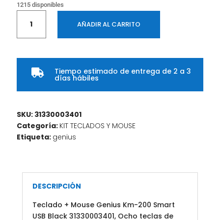
1215 disponibles
Teclado
AÑADIR AL CARRITO
GENIUS
+
Mouse
Km-
Tiempo estimado de entrega de 2 a 3
200

días hábiles
Smart
USB
COLOR
SKU:
31330003401
Black
Categoría:
KIT TECLADOS Y MOUSE
cantidad
Etiqueta:
genius
DESCRIPCIÓN
Teclado + Mouse Genius Km-200 Smart
USB Black 31330003401, Ocho teclas de