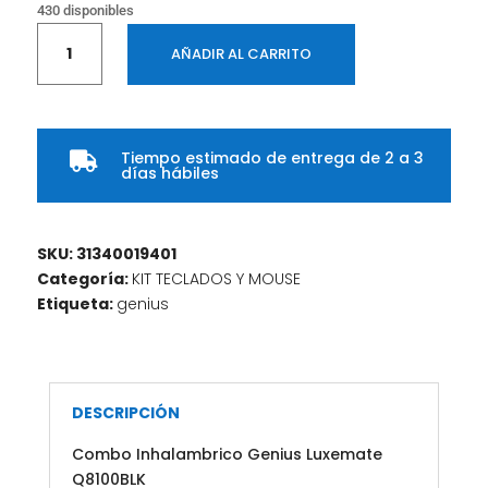
430 disponibles
Combo
AÑADIR AL CARRITO
Inhalambrico
Genius
Luxemate
Q8100BLK
Tiempo estimado de entrega de 2 a 3
cantidad

días hábiles
SKU:
31340019401
Categoría:
KIT TECLADOS Y MOUSE
Etiqueta:
genius
DESCRIPCIÓN
Combo Inhalambrico Genius Luxemate
Q8100BLK