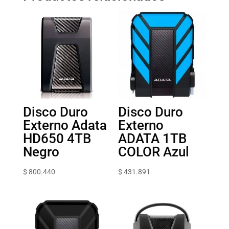
Disco Duro
Disco Duro
Externo Adata
Externo
HD650 4TB
ADATA 1TB
Negro
COLOR Azul
$
800.440
$
431.891