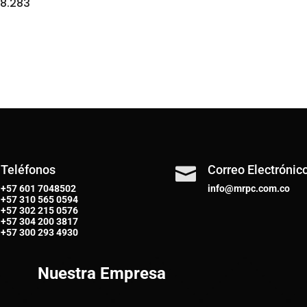
8.283
Teléfonos
Correo Electrónic

+57 601 7048502
info@mrpc.com.co
+57
310 565 0594
+57
302 215 0576
+57
304 200 3817
+57
300 293 4930
Nuestra Empresa