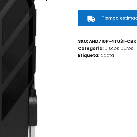
ADATA
HD710P
Tiempo estimad
4TB

Negro
cantidad
SKU:
AHD710P-4TU31-CBK
Categoría:
Discos Duros
Etiqueta:
adata