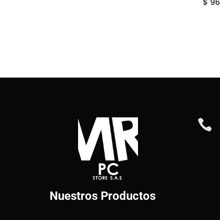
$
96

Nuestros Productos