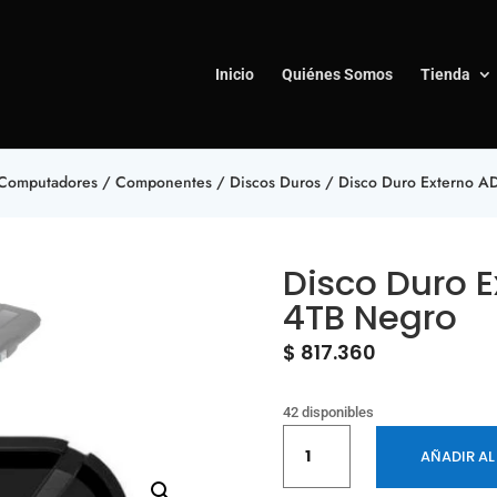
Inicio
Quiénes Somos
Tienda
Computadores
/
Componentes
/
Discos Duros
/ Disco Duro Externo 
Disco Duro 
4TB Negro
$
817.360
42 disponibles
Disco
AÑADIR AL
Duro
Externo