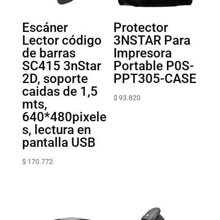
Escáner
Protector
Lector código
3NSTAR Para
de barras
Impresora
SC415 3nStar
Portable P0S-
2D, soporte
PPT305-CASE
caidas de 1,5
$
93.820
mts,
640*480pixele
s, lectura en
pantalla USB
$
170.772