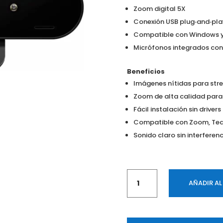
Zoom digital 5X
Conexión USB plug‑and‑pl
Compatible con Windows 
Micrófonos integrados con
Beneficios
Imágenes nítidas para str
Zoom de alta calidad para
Fácil instalación sin driver
Compatible con Zoom, Te
Sonido claro sin interferen
Cámara
AÑADIR AL
Web
Logitech
Web Brio 4K Pro
USB