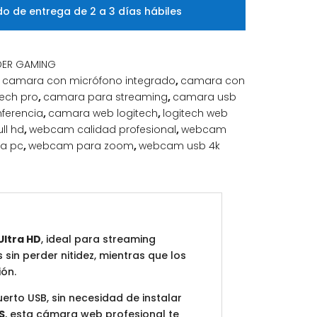
o de entrega de 2 a 3 días hábiles
DER GAMING
,
camara con micrófono integrado
,
camara con
ech pro
,
camara para streaming
,
camara usb
ferencia
,
camara web logitech
,
logitech web
ll hd
,
webcam calidad profesional
,
webcam
a pc
,
webcam para zoom
,
webcam usb 4k
Ultra HD
, ideal para streaming
sin perder nitidez, mientras que los
ión.
erto USB, sin necesidad de instalar
S
, esta cámara web profesional te