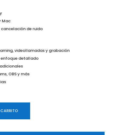
ay
y Mac
 cancelación de ruido
eaming, videollamadas y grabación
 enfoque detallado
s adicionales
ams, OBS y más
cias
 CARRITO