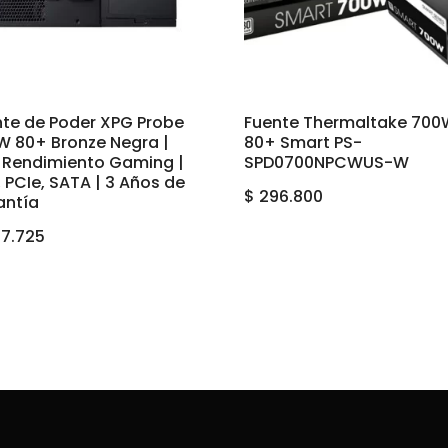
nte de Poder XPG Probe
Fuente Thermaltake 70
W 80+ Bronze Negra |
80+ Smart PS-
o Rendimiento Gaming |
SPD0700NPCWUS-W
 PCIe, SATA | 3 Años de
$
296.800
antía
7.725