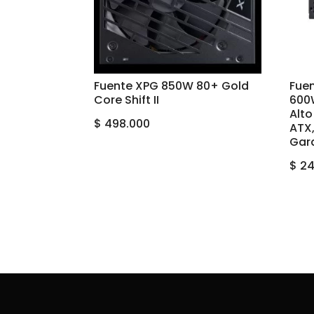
Fuente XPG 850W 80+ Gold
Fue
Core Shift II
600
Alt
$
498.000
ATX,
Gar
$
24