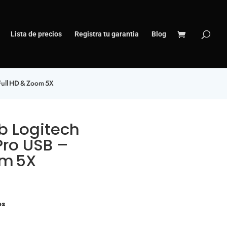
Lista de precios
Registra tu garantia
Blog
ull HD & Zoom 5X
 Logitech
Pro USB –
om 5X
es