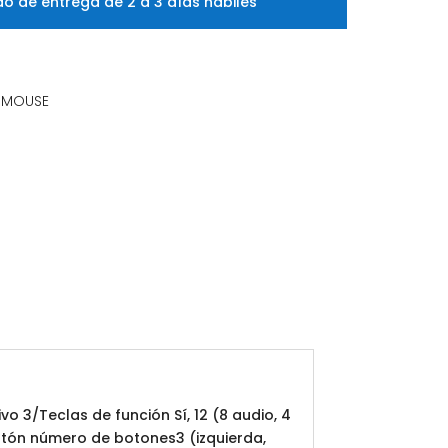
o de entrega de 2 a 3 días hábiles
Y MOUSE
3/Teclas de función Sí, 12 (8 audio, 4
atón número de botones3 (izquierda,