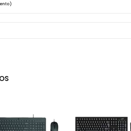
iento)
OS