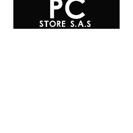
Teléfonos

+57 601 7048502
+57
310 565 0594
+57
302 215 0576
+57
304 200 3817
+57
300 293 4930
Correo Electrónico

info@mrpc.com.co
Ubicación

Cra 15 #78-33,
Locales 2-224/2-225