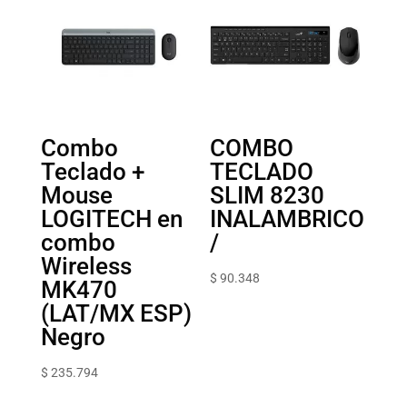
Combo
COMBO
Teclado +
TECLADO
Mouse
SLIM 8230
LOGITECH en
INALAMBRICO
combo
/
Wireless
$
90.348
MK470
(LAT/MX ESP)
Negro
$
235.794