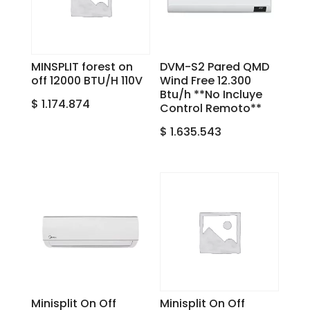
MINSPLIT forest on
DVM-S2 Pared QMD
off 12000 BTU/H 110V
Wind Free 12.300
Btu/h **No Incluye
$
1.174.874
Control Remoto**
$
1.635.543
Minisplit On Off
Minisplit On Off