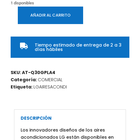
1 disponibles
AÑADIR AL CARRITO
Aire
Acondicionado
LG
Cassette
Tiempo estimado de entrega de 2 a 3

4
días hábiles
Vías
24000
BTU
SKU:
AT-Q30GPLA4
COLOR
Categoría:
COMERCIAL
Blanco
Etiqueta:
LGAIRESACONDI
cantidad
DESCRIPCIÓN
Los innovadores diseños de los aires
acondicionados LG están disponibles en