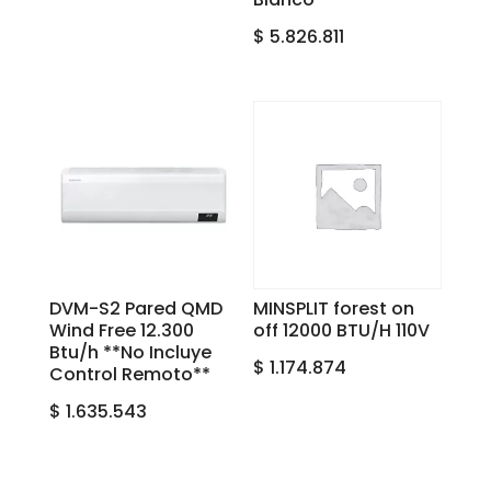
$
5.826.811
DVM-S2 Pared QMD
MINSPLIT forest on
Wind Free 12.300
off 12000 BTU/H 110V
Btu/h **No Incluye
$
1.174.874
Control Remoto**
$
1.635.543