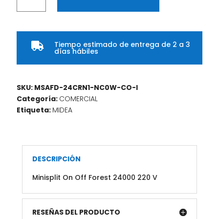
On
Off
Forest
24000
Tiempo estimado de entrega de 2 a 3
220

días hábiles
V
cantidad
SKU:
MSAFD-24CRN1-NC0W-CO-I
Categoría:
COMERCIAL
Etiqueta:
MIDEA
DESCRIPCIÓN
Minisplit On Off Forest 24000 220 V
RESEÑAS DEL PRODUCTO