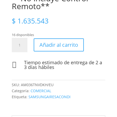
Remoto**
$
1.635.543
16 disponibles
DVM-
Añadir al carrito
S2
Pared
QMD
Tiempo estimado de entrega de 2 a

Wind
3 días hábiles
Free
12.300
Btu/h
SKU:
AM036TNVDKH/EU
**No
Categoría:
COMERCIAL
Incluye
Etiqueta:
SAMSUNGAIRESACONDI
Control
Remoto**
cantidad