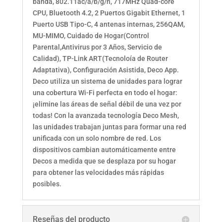
banda, 802.11ac/a/b/g/n, 717MHz Quad-core
CPU, Bluetooth 4.2, 2 Puertos Gigabit Ethernet, 1
Puerto USB Tipo-C, 4 antenas internas, 256QAM,
MU-MIMO, Cuidado de Hogar(Control
Parental,Antivirus por 3 Años, Servicio de
Calidad), TP-Link ART(Tecnoloía de Router
Adaptativa), Configuración Asistida, Deco App.
Deco utiliza un sistema de unidades para lograr
una cobertura Wi-Fi perfecta en todo el hogar:
¡elimine las áreas de señal débil de una vez por
todas! Con la avanzada tecnología Deco Mesh,
las unidades trabajan juntas para formar una red
unificada con un solo nombre de red. Los
dispositivos cambian automáticamente entre
Decos a medida que se desplaza por su hogar
para obtener las velocidades más rápidas
posibles.
Reseñas del producto