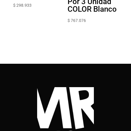
Por 3 Unidad
$
298.933
COLOR Blanco
$
767.076