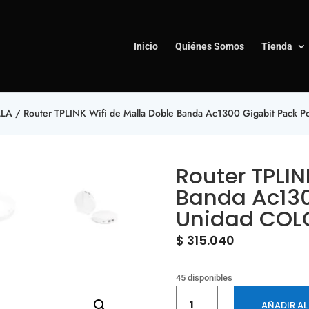
Inicio
Quiénes Somos
Tienda
LLA
/ Router TPLINK Wifi de Malla Doble Banda Ac1300 Gigabit Pack P
Router TPLIN
Banda Ac130
Unidad COL
$
315.040
45 disponibles
Router
AÑADIR AL
TPLINK