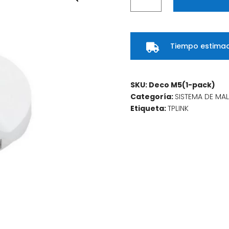
Wifi
de
Malla
Tiempo estimad
Doble

Banda
Ac1300
Gigabit
SKU:
Deco M5(1-pack)
Pack
Categoría:
SISTEMA DE MA
Por
Etiqueta:
TPLINK
1
Unidad
COLOR
Blanco
cantidad