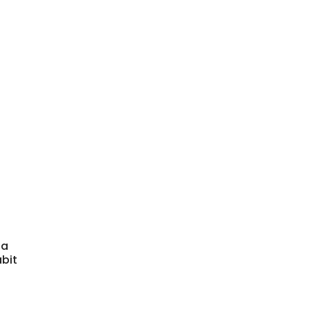
la
bit
R