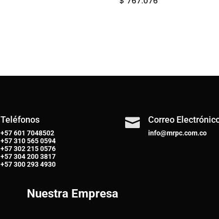
$
767.076
Teléfonos
Correo Electrónic

+57 601 7048502
info@mrpc.com.co
+57
310 565 0594
+57
302 215 0576
+57
304 200 3817
+57
300 293 4930
Nuestra Empresa