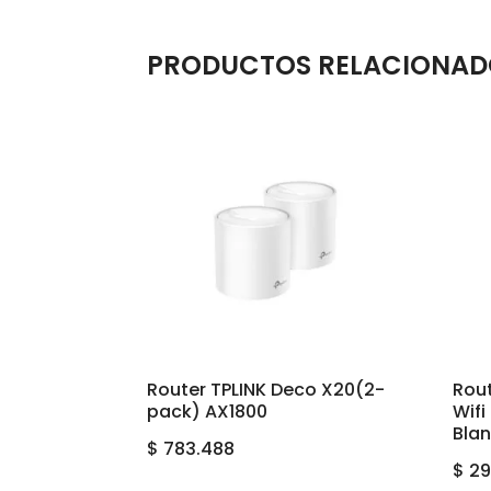
PRODUCTOS RELACIONAD
Router TPLINK Deco X20(2-
Rout
pack) AX1800
Wif
Bla
$
783.488
$
29