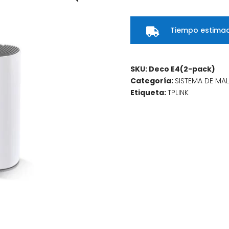
AC1200
Wifi
Tiempo estimad
2

Unidades
COLOR
Blanco
SKU:
Deco E4(2-pack)
cantidad
Categoría:
SISTEMA DE MA
Etiqueta:
TPLINK