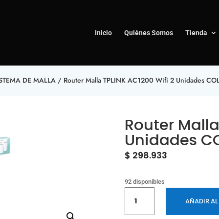
Inicio
Quiénes Somos
Tienda
ISTEMA DE MALLA
/ Router Malla TPLINK AC1200 Wifi 2 Unidades CO
Router Malla
Unidades C
$
298.933
92 disponibles
Router
AÑADIR AL
Malla
TPLINK