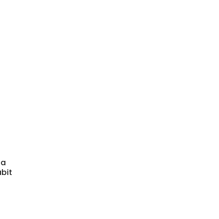
la
bit
R