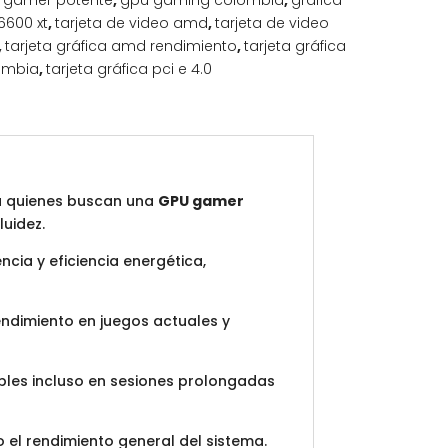
 gamer potente
,
gpu gaming colombia
,
gráfica
6600 xt
,
tarjeta de video amd
,
tarjeta de video
,
tarjeta gráfica amd rendimiento
,
tarjeta gráfica
lombia
,
tarjeta gráfica pci e 4.0
a quienes buscan una
GPU gamer
luidez.
encia y eficiencia energética,
endimiento en juegos actuales y
ables incluso en sesiones prolongadas
 el rendimiento general del sistema.