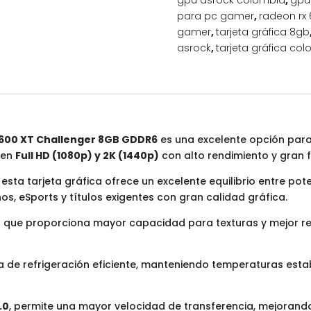
gpu asrock colombia
,
gpu
para pc gamer
,
radeon rx 
gamer
,
tarjeta gráfica 8gb
asrock
,
tarjeta gráfica co
6600 XT Challenger 8GB GDDR6
es una excelente opción par
r en
Full HD (1080p) y 2K (1440p)
con alto rendimiento y gran f
, esta tarjeta gráfica ofrece un excelente equilibrio entre pot
s, eSports y títulos exigentes con gran calidad gráfica.
lo que proporciona mayor capacidad para texturas y mejor r
a de refrigeración eficiente, manteniendo temperaturas est
.0
, permite una mayor velocidad de transferencia, mejorando