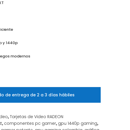
XT
iciente
p y 1440p
juegos modernos
o de entrega de 2 a 3 días hábiles
ideo
,
Tarjetas de Video RADEON
xt
,
componentes pc gamer
,
gpu 1440p gaming
,