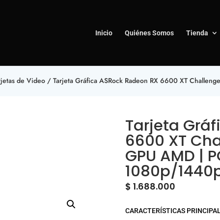
Inicio
Quiénes Somos
Tienda
rjetas de Video
/ Tarjeta Gráfica ASRock Radeon RX 6600 XT Challe
Tarjeta Grá
6600 XT Cha
GPU AMD | P
1080p/1440
$
1.688.000
CARACTERÍSTICAS PRINCIPA