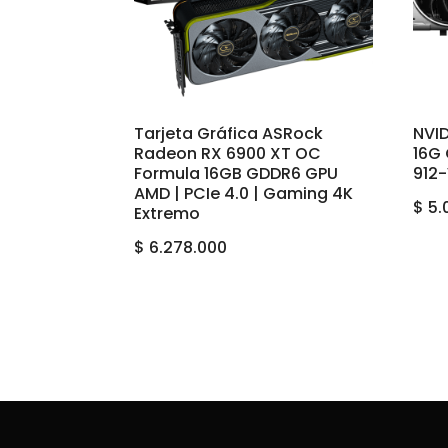
Tarjeta Gráfica ASRock
NVID
Radeon RX 6900 XT OC
16G
Formula 16GB GDDR6 GPU
912
AMD | PCIe 4.0 | Gaming 4K
$
5.
Extremo
$
6.278.000