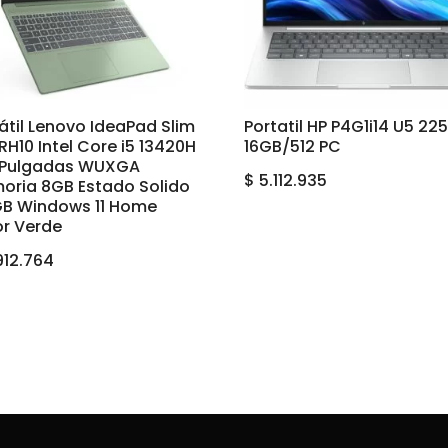
átil Lenovo IdeaPad Slim
Portatil HP P4G1i14 U5 22
IRH10 Intel Core i5 13420H
16GB/512 PC
6 Pulgadas WUXGA
$
5.112.935
oria 8GB Estado Solido
GB Windows 11 Home
or Verde
912.764