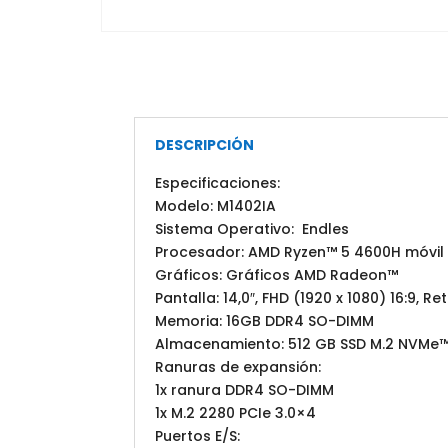
DESCRIPCIÓN
Especificaciones:
Modelo: M1402IA
Sistema Operativo: Endles
Procesador: AMD Ryzen™ 5 4600H móvil (
Gráficos: Gráficos AMD Radeon™
Pantalla: 14,0″, FHD (1920 x 1080) 16:9,
Memoria: 16GB DDR4 SO-DIMM
Almacenamiento: 512 GB SSD M.2 NVMe™
Ranuras de expansión:
1x ranura DDR4 SO-DIMM
1x M.2 2280 PCIe 3.0×4
Puertos E/S: