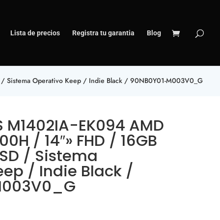
Lista de precios
Registra tu garantia
Blog
/ Sistema Operativo Keep / Indie Black / 90NB0Y01-M003V0_G
US‎ M1402IA-EK094 AMD
0H / 14″» FHD / 16GB
SSD / Sistema
ep / Indie Black /
M003V0_G