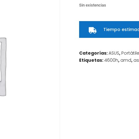
Sin existencias
Tiempo estimad

Categorías:
ASUS
,
Portátil
Etiquetas:
4600h
,
amd
,
as