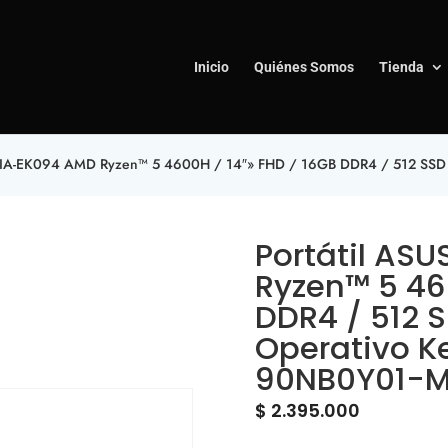
Inicio
Quiénes Somos
Tienda
02IA-EK094 AMD Ryzen™ 5 4600H / 14″» FHD / 16GB DDR4 / 512 SSD 
Portátil AS
Ryzen™ 5 460
DDR4 / 512 
Operativo Ke
90NB0Y01-
$
2.395.000