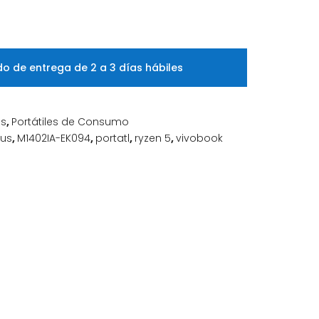
o de entrega de 2 a 3 días hábiles
es
,
Portátiles de Consumo
us
,
M1402IA-EK094
,
portatl
,
ryzen 5
,
vivobook