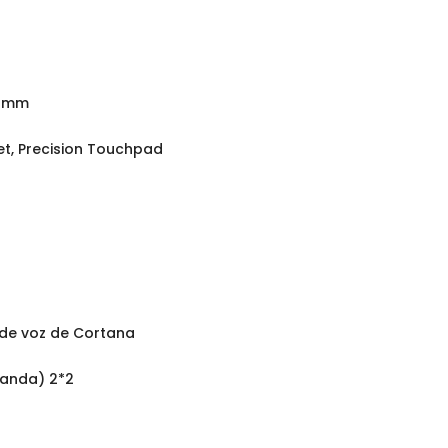
5 mm
et, Precision Touchpad
 de voz de Cortana
Banda) 2*2