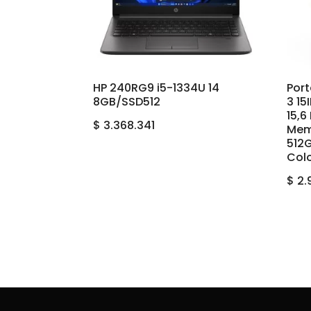
HP 240RG9 i5-1334U 14
Port
8GB/SSD512
3 15
15,
$
3.368.341
Mem
512
Col
$
2.