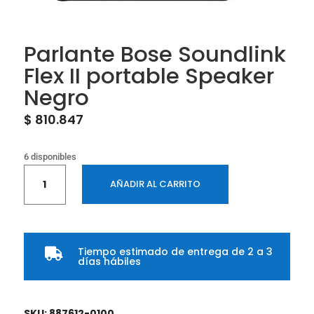
Parlante Bose Soundlink
Flex II portable Speaker
Negro
$
810.847
6 disponibles
Parlante
AÑADIR AL CARRITO
Bose
Soundlink
Flex
II
Tiempo estimado de entrega de 2 a 3
portable

días hábiles
Speaker
Negro
cantidad
SKU:
887612-0100