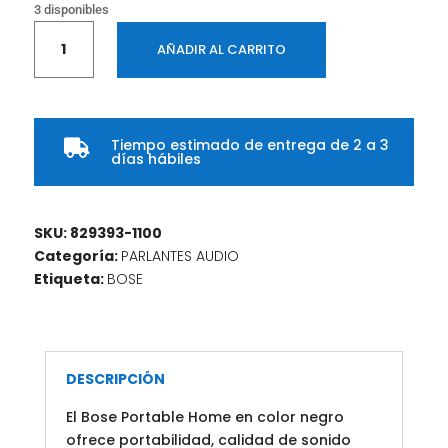
3 disponibles
Parlante
AÑADIR AL CARRITO
BOSE
Home
Portable
Bluetooth
Tiempo estimado de entrega de 2 a 3
COLOR

días hábiles
Negro
cantidad
SKU:
829393-1100
Categoría:
PARLANTES AUDIO
Etiqueta:
BOSE
DESCRIPCIÓN
El Bose Portable Home en color negro
ofrece portabilidad, calidad de sonido