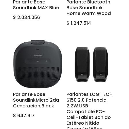
Parlante Bose
Parlante Bluetooth
SoundLink MAX Blue
Bose SoundLink
Home Warm Wood
$
2.034.056
$
1.247.514
Parlante Bose
Parlantes LOGITECH
SoundlinkMicro 2da
S150 2.0 Potencia
Generacion Black
2.2W USB
Compatible PC-
$
647.617
Cell-Tablet Sonido
Estéreo Nítido
Garantía 1Año-