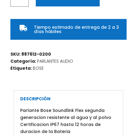
Soundlink
Flex
II
Tiempo estimado de entrega de 2 a 3
portable

días hábiles
Speaker
BlueDusk
cantidad
SKU:
887612-0200
Categoría:
PARLANTES AUDIO
Etiqueta:
BOSE
DESCRIPCIÓN
Parlante Bose Soundlink Flex segunda
generacion resistente al agua y al polvo
Certificacion IP67 hasta 12 horas de
duracion de la Bateria