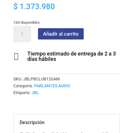
$
1.373.980
160 disponibles
Altavoz
Añadir al carrito
Portatil
PartyBox
Club
Tiempo estimado de entrega de 2 a 3

120
días hábiles
Negro
cantidad
SKU:
JBLPBCLUB120AM
Categoría:
PARLANTES AUDIO
Etiqueta:
JBL
Descripción