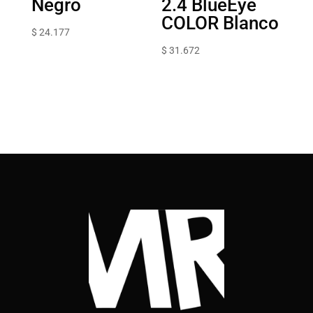
Negro
2.4 BlueEye
COLOR Blanco
$
24.177
$
31.672