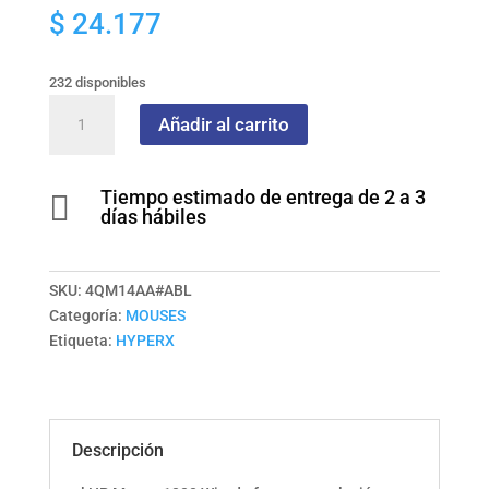
$
24.177
232 disponibles
Mouse
Añadir al carrito
Alámbrico
HP
1000
Tiempo estimado de entrega de 2 a 3

COLOR
días hábiles
Negro
cantidad
SKU:
4QM14AA#ABL
Categoría:
MOUSES
Etiqueta:
HYPERX
Descripción