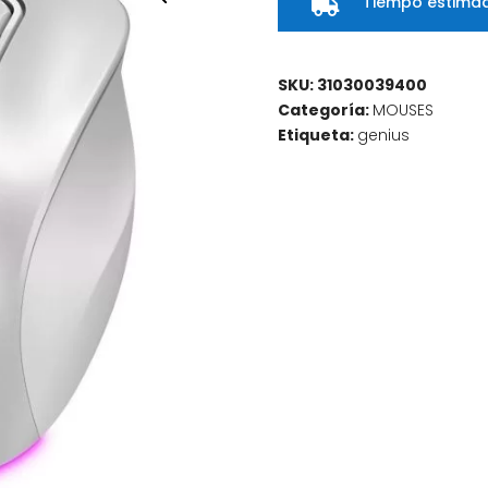
Tiempo estimad

SKU:
31030039400
Categoría:
MOUSES
Etiqueta:
genius