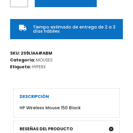
Inalámbrico
HP
150
(Negro)
Tiempo estimado de entrega de 2 a 3
cantidad

días hábiles
SKU:
2S9L1AA#ABM
Categoría:
MOUSES
Etiqueta:
HYPERX
DESCRIPCIÓN
HP Wireless Mouse 150 Black
RESEÑAS DEL PRODUCTO