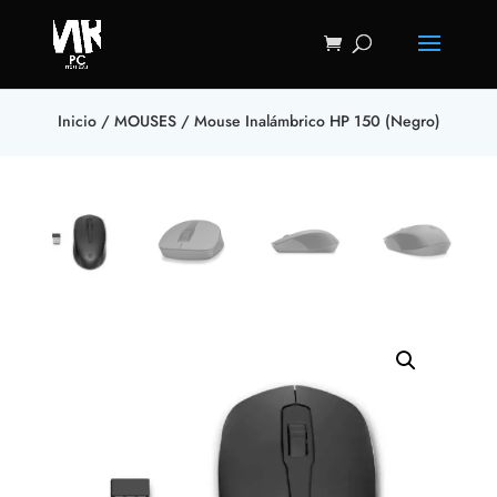
Inicio
/
MOUSES
/ Mouse Inalámbrico HP 150 (Negro)