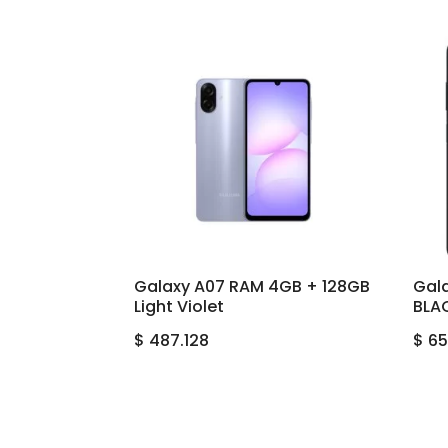
Galaxy A07 RAM 4GB + 128GB
Gal
Light Violet
BLA
$
487.128
$
65