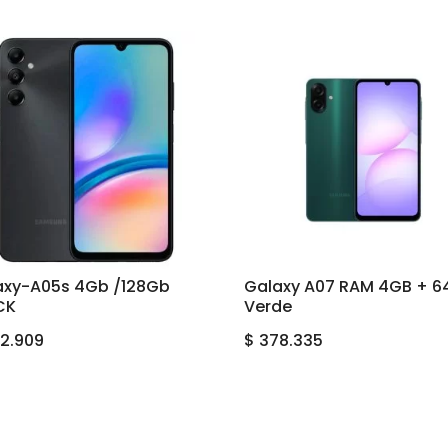
axy-A05s 4Gb /128Gb
Galaxy A07 RAM 4GB + 
CK
Verde
2.909
$
378.335