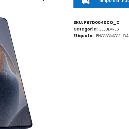
Tiempo estimad

SKU:
PB7D0040CO_C
Categoría:
CELULARES
Etiqueta:
LENOVOMOVILID