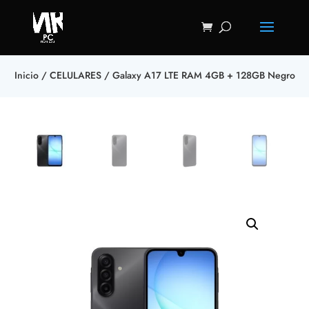
Inicio
/
CELULARES
/ Galaxy A17 LTE RAM 4GB + 128GB Negro