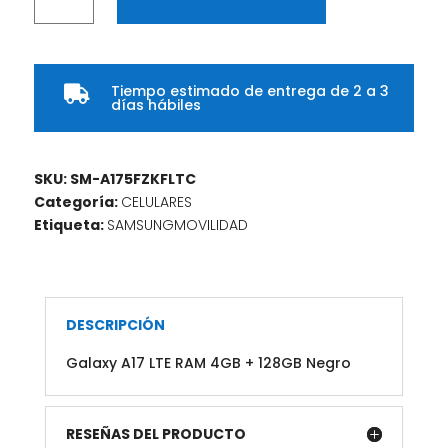
A17
LTE
RAM
4GB
Tiempo estimado de entrega de 2 a 3
+

días hábiles
128GB
Negro
cantidad
SKU:
SM-A175FZKFLTC
Categoría:
CELULARES
Etiqueta:
SAMSUNGMOVILIDAD
DESCRIPCIÓN
Galaxy A17 LTE RAM 4GB + 128GB Negro
RESEÑAS DEL PRODUCTO