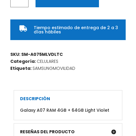
A07
RAM
4GB
+
Tiempo estimado de entrega de 2 a 3
64GB

días hábiles
Light
Violet
cantidad
SKU:
SM-A075MLVDLTC
Categoría:
CELULARES
Etiqueta:
SAMSUNGMOVILIDAD
DESCRIPCIÓN
Galaxy A07 RAM 4GB + 64GB Light Violet
RESEÑAS DEL PRODUCTO