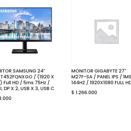
ITOR SAMSUNG 24″
MONITOR GIGABYTE 27″
4T452FQNXGO / (1920 X
M27F-SA / PANEL IPS / 1M
) Full HD / 5ms 75Hz /
144HZ / 1920X1080 FULL H
, DP X 2, USB X 3, USB C
$
1.266.000
3.000