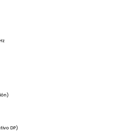
 Hz
ión)
tivo DP)