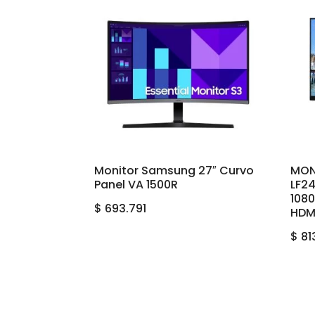
Monitor Samsung 27″ Curvo
MON
Panel VA 1500R
LF2
1080
$
693.791
HDMI
$
81