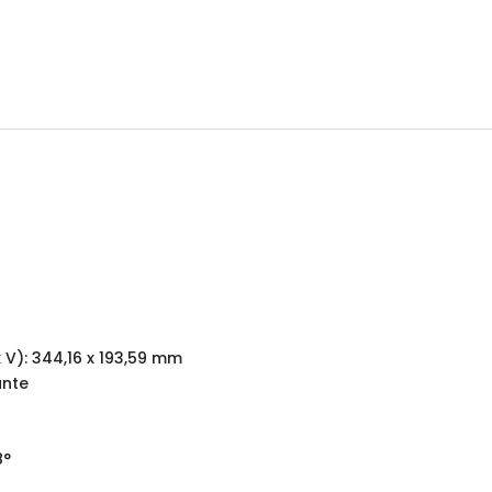
x V): 344,16 x 193,59 mm
ante
8°