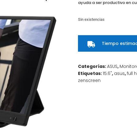
ayuda a ser productivo en c
Sin existencias
Tiempo estimad

Categorías:
ASUS
,
Monitor
Etiquetas:
15.6"
,
asus
,
full 
zenscreen