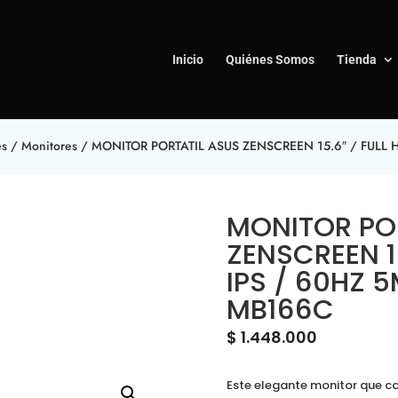
Inicio
Quiénes Somos
Tienda
es
/
Monitores
/ MONITOR PORTATIL ASUS ZENSCREEN 15.6″ / FULL H
MONITOR PO
ZENSCREEN 15
IPS / 60HZ 5
MB166C
$
1.448.000
Este elegante monitor que ca