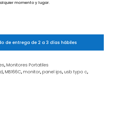
ualquier momento y lugar.
o de entrega de 2 a 3 días hábiles
es
,
Monitores Portatiles
hd
,
MB166C
,
monitor
,
panel ips
,
usb typo c
,