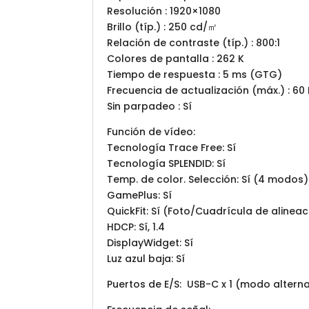
Resolución : 1920×1080
Brillo (típ.) : 250 cd/㎡
Relación de contraste (típ.) : 800:1
Colores de pantalla : 262 K
Tiempo de respuesta : 5 ms (GTG)
Frecuencia de actualización (máx.) : 60
Sin parpadeo : Sí
Función de vídeo:
Tecnología Trace Free: Sí
Tecnología SPLENDID: Sí
Temp. de color. Selección: Sí (4 modos)
GamePlus: Sí
QuickFit: Sí (Foto/Cuadrícula de alineac
HDCP: Sí, 1.4
DisplayWidget: Sí
Luz azul baja: Sí
Puertos de E/S: USB-C x 1 (modo alterna