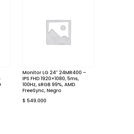
Monitor LG 24″ 24MR400 –
S
IPS FHD 1920×1080, 5ms,
D
100Hz, sRGB 99%, AMD
FreeSync, Negro
$
549.000