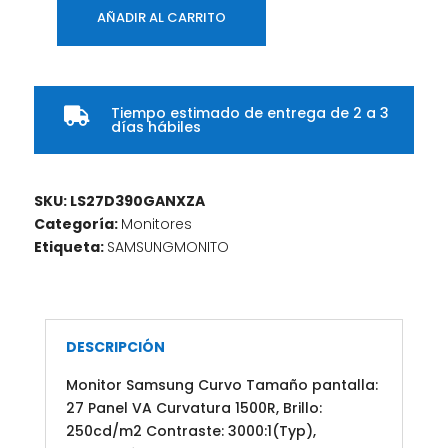
AÑADIR AL CARRITO
Monitor
Samsung
27"
Curvo
Tiempo estimado de entrega de 2 a 3

Panel
días hábiles
VA
1500R
cantidad
SKU:
LS27D390GANXZA
Categoría:
Monitores
Etiqueta:
SAMSUNGMONITO
DESCRIPCIÓN
Monitor Samsung Curvo Tamaño pantalla:
27 Panel VA Curvatura 1500R, Brillo:
250cd/m2 Contraste: 3000:1(Typ),