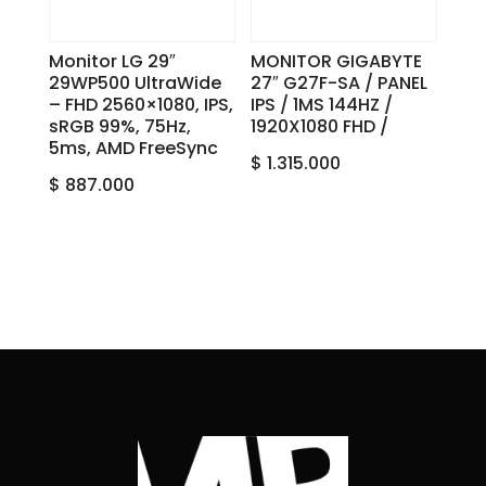
Monitor LG 29″
MONITOR GIGABYTE
29WP500 UltraWide
27″ G27F-SA / PANEL
– FHD 2560×1080, IPS,
IPS / 1MS 144HZ /
sRGB 99%, 75Hz,
1920X1080 FHD /
5ms, AMD FreeSync
$
1.315.000
$
887.000