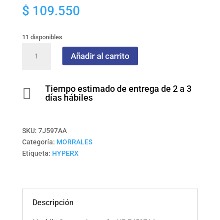
$
109.550
11 disponibles
Mochila
Añadir al carrito
Campus
Lavender
HP
Tiempo estimado de entrega de 2 a 3

7J597AA
días hábiles
cantidad
SKU:
7J597AA
Categoría:
MORRALES
Etiqueta:
HYPERX
Descripción