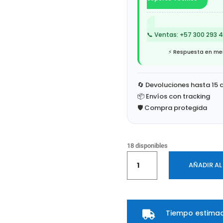
📞 Ventas: +57 300 293 
⚡ Respuesta en men
🔄 Devoluciones hasta 15 
📦 Envíos con tracking
🛡️ Compra protegida
18 disponibles
Morral
AÑADIR AL
Lenovo
ThinkPad
Professional
16-
Tiempo estimad
inch
