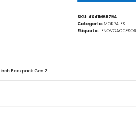
Backpack
Gen
2
SKU:
4X41M69794
cantidad
Categoría:
MORRALES
Etiqueta:
LENOVOACCESOR
6-inch Backpack Gen 2