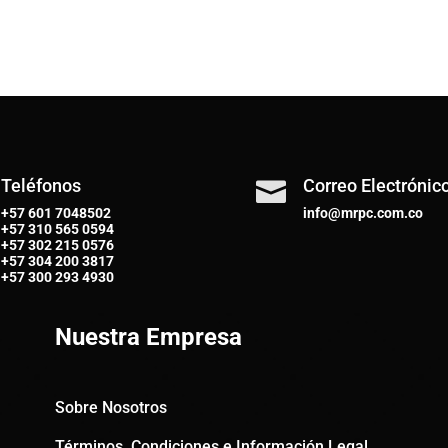
Teléfonos
Correo Electrónic

+57 601 7048502
info@mrpc.com.co
+57
310 565 0594
+57
302 215 0576
+57
304 200 3817
+57
300 293 4930
Nuestra Empresa
Sobre Nosotros
Términos, Condiciones e Información Legal