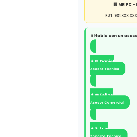
🏢
MR PC –
RUT: 901.XXX.XXX
📱
Habla con un aseso
👨‍💻 Daniel
Asesor Técnico
👨‍💼 Felipe
Asesor Comercial
👨‍🔧 Luis
Soporte Técnico