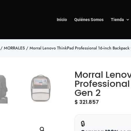
Inicio
Quiénes Somos
Tienda
/
MORRALES
/ Morral Lenovo ThinkPad Professional 16-inch Backpack
Morral Leno
Professiona
Gen 2
$
321.857
🔒