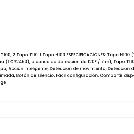
po T100, 2 Tapo T110, 1 Tapo H100 ESPECIFICACIONES: Tapo H100 
a (1 CR2450), alcance de detección de 120° / 7 m), Tapo T110
o, Acción inteligente, Detección de movimiento, Detección 
amada, Botón de silencio, Fácil configuración, Compartir disp
dge