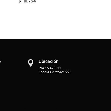
$
110.754
o
Ubicación

Cra 15 #78-33,
Locales 2-224/2-225