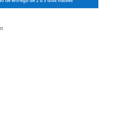
o de entrega de 2 a 3 días hábiles
TE