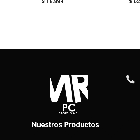
$
118.894
$
52

Nuestros Productos