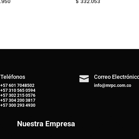
.950
$
332.053
Teléfonos
Correo Electrónic

+57 601 7048502
info@mrpc.com.co
+57
310 565 0594
+57
302 215 0576
+57
304 200 3817
+57
300 293 4930
Nuestra Empresa