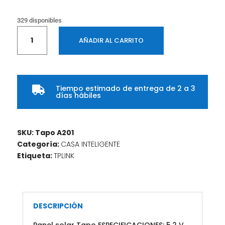
329 disponibles
Panel
AÑADIR AL CARRITO
Solar
TPLINK
2,5W
para
Tiempo estimado de entrega de 2 a 3
Cámara

días hábiles
de
Vigilancia
con
SKU:
Tapo A201
Batería
Categoría:
CASA INTELIGENTE
Recargable
Etiqueta:
TPLINK
cantidad
DESCRIPCIÓN