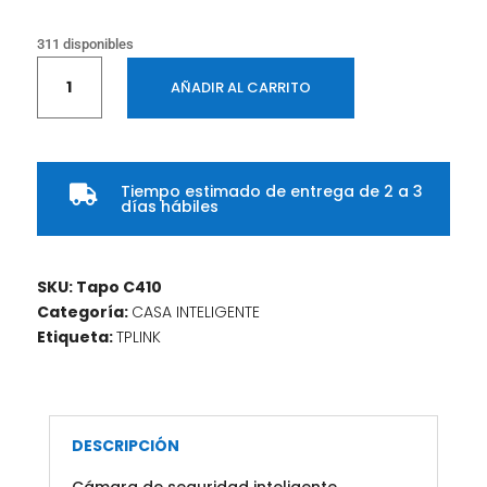
311 disponibles
Cámara
AÑADIR AL CARRITO
TPLINK
de
seguridad
inteligente
Tiempo estimado de entrega de 2 a 3
inalámbrica

días hábiles
para
interiores
y
SKU:
Tapo C410
exteriores
Categoría:
CASA INTELIGENTE
cantidad
Etiqueta:
TPLINK
DESCRIPCIÓN