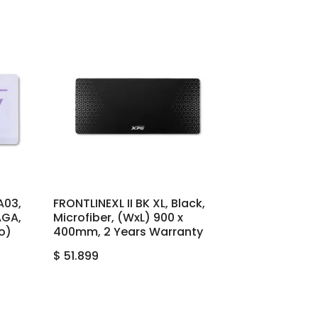
A03,
FRONTLINEXL II BK XL, Black,
AGA,
Microfiber, (WxL) 900 x
go)
400mm, 2 Years Warranty
$
51.899