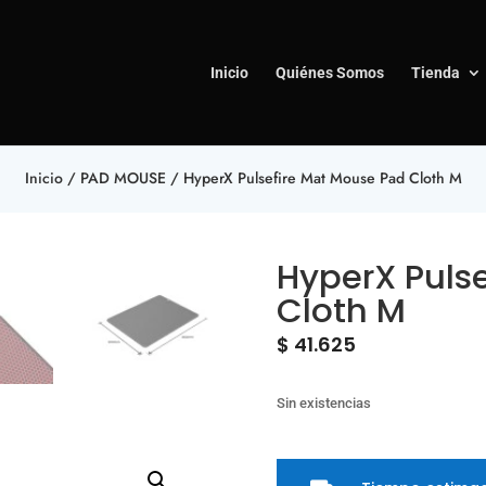
Inicio
Quiénes Somos
Tienda
Inicio
/
PAD MOUSE
/ HyperX Pulsefire Mat Mouse Pad Cloth M
HyperX Puls
Cloth M
$
41.625
Sin existencias