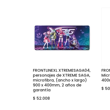
FRONTLINEXL XTREMESAGA04,
FRON
personajes de XTREME SAGA,
Micr
microfibra, (ancho x largo)
400
900 x 400mm, 2 años de
$
50
garantía
$
52.008