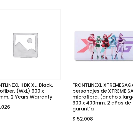
TLINEXL II BK XL, Black,
FRONTLINEXL XTREMESAG
ofiber, (WxL) 900 x
personajes de XTREME S
mm, 2 Years Warranty
microfibra, (ancho x lar
900 x 400mm, 2 años de
.026
garantía
$
52.008