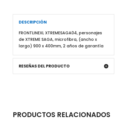
400mm,
2
años
de
DESCRIPCIÓN
garantía
FRONTLINEXL XTREMESAGA04, personajes
cantidad
de XTREME SAGA, microfibra, (ancho x
largo) 900 x 400mm, 2 años de garantía
RESEÑAS DEL PRODUCTO
PRODUCTOS RELACIONADOS