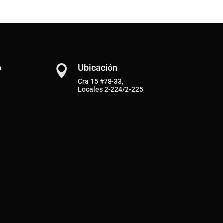
o
Ubicación

Cra 15 #78-33,
Locales 2-224/2-225