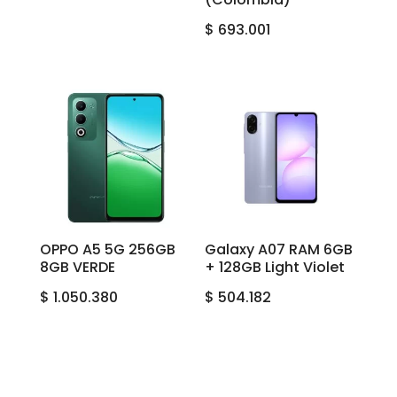
$
693.001
OPPO A5 5G 256GB
Galaxy A07 RAM 6GB
8GB VERDE
+ 128GB Light Violet
$
1.050.380
$
504.182