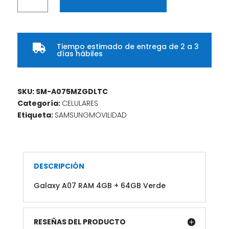
A07
RAM
4GB
+
Tiempo estimado de entrega de 2 a 3
64GB

días hábiles
Verde
cantidad
SKU:
SM-A075MZGDLTC
Categoría:
CELULARES
Etiqueta:
SAMSUNGMOVILIDAD
DESCRIPCIÓN
Galaxy A07 RAM 4GB + 64GB Verde
RESEÑAS DEL PRODUCTO