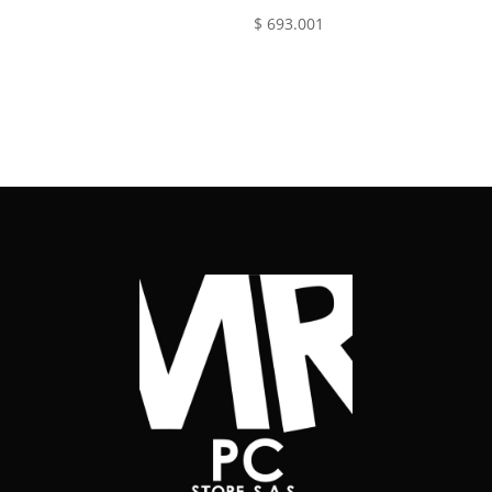
$
693.001