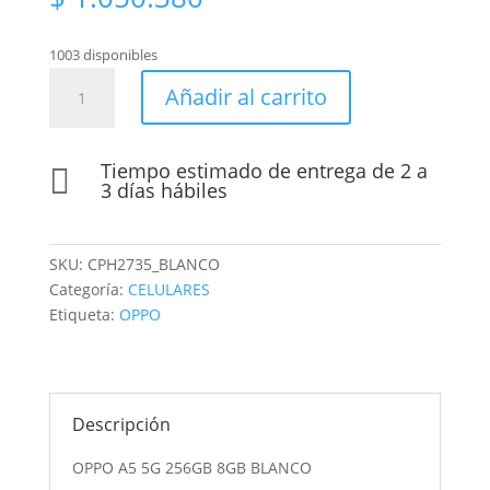
1003 disponibles
OPPO
Añadir al carrito
A5
5G
256GB
Tiempo estimado de entrega de 2 a

8GB
3 días hábiles
BLANCO
cantidad
SKU:
CPH2735_BLANCO
Categoría:
CELULARES
Etiqueta:
OPPO
Descripción
OPPO A5 5G 256GB 8GB BLANCO