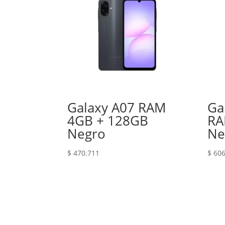
Galaxy A07 RAM
Ga
4GB + 128GB
RA
Negro
Ne
$
470.711
$
606