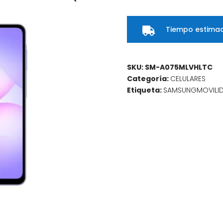
6GB
+
Tiempo estimad
128GB

Light
Violet
cantidad
SKU:
SM-A075MLVHLTC
Categoría:
CELULARES
Etiqueta:
SAMSUNGMOVILI