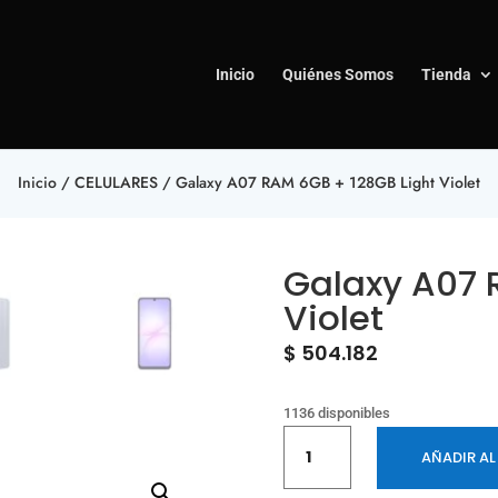
Inicio
Quiénes Somos
Tienda
Inicio
/
CELULARES
/ Galaxy A07 RAM 6GB + 128GB Light Violet
Galaxy A07 
Violet
$
504.182
1136 disponibles
Galaxy
AÑADIR AL
A07
RAM