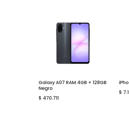
Galaxy A07 RAM 4GB + 128GB
iPho
Negro
$
7.
$
470.711