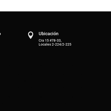
o
Ubicación

Cra 15 #78-33,
Locales 2-224/2-225