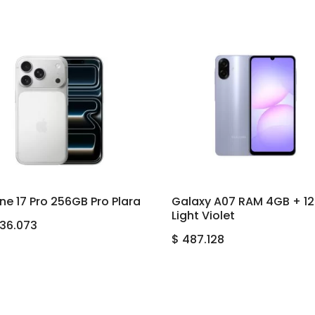
ne 17 Pro 256GB Pro Plara
Galaxy A07 RAM 4GB + 1
Light Violet
136.073
$
487.128