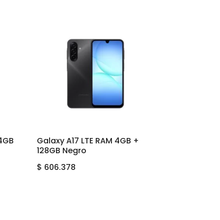
64GB
Galaxy A17 LTE RAM 4GB +
128GB Negro
$
606.378