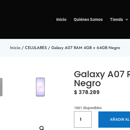
Inicio
Quiénes Somos
Tienda
Inicio
/
CELULARES
/ Galaxy A07 RAM 4GB + 64GB Negro
Galaxy A07
Negro
$
378.289
1661 disponibles
Galaxy
AÑADIR AL
A07
RAM