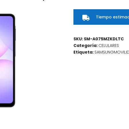
4GB
+
Tiempo estimad
64GB

Negro
cantidad
SKU:
SM-A075MZKDLTC
Categoría:
CELULARES
Etiqueta:
SAMSUNGMOVILI