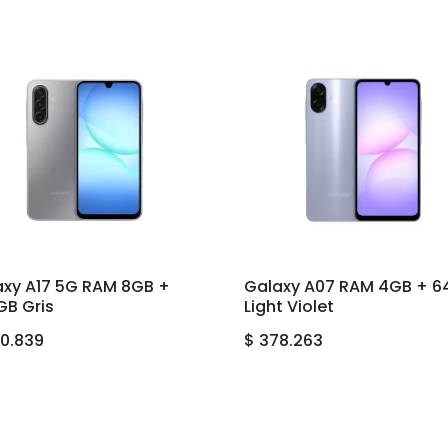
axy A17 5G RAM 8GB +
Galaxy A07 RAM 4GB + 
GB Gris
Light Violet
0.839
$
378.263