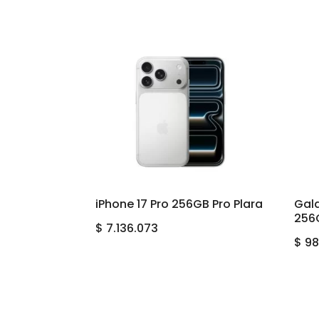
iPhone 17 Pro 256GB Pro Plara
Gal
256
$
7.136.073
$
98