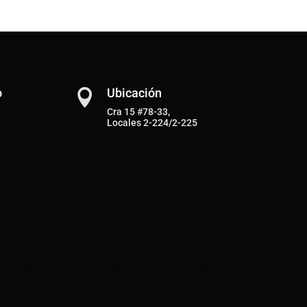
o
Ubicación

Cra 15 #78-33,
Locales 2-224/2-225