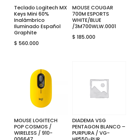
Teclado Logitech MX
MOUSE COUGAR
Keys Mini 60%
700M ESPORTS
Inalámbrico
WHITE/BLUE
Iluminado Español
/3M700WLW.0001
Graphite
$
185.000
$
560.000
MOUSE LOGITECH
DIADEMA VSG
POP COSMOS /
PENTAGON BLANCO –
WIRELESS / 910-
PURPURA / VG-
006647
HP550-PUR