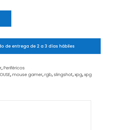
o de entrega de 2 a 3 días hábiles
r
,
Periféricos
OUSE
,
mouse gamer
,
rgb
,
slingshot
,
xpg
,
xpg