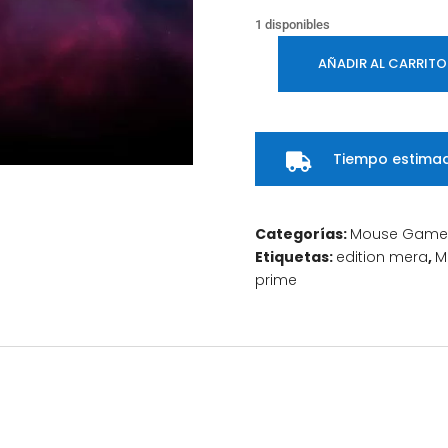
1 disponibles
AÑADIR AL CARRITO
MOUSE
XPG
SLINGSHOT
EDITION
Tiempo estimad

MERA
/
SLINGSHOT-
Categorías:
Mouse Game
BK/OGCWW
Etiquetas:
edition mera
,
M
cantidad
prime