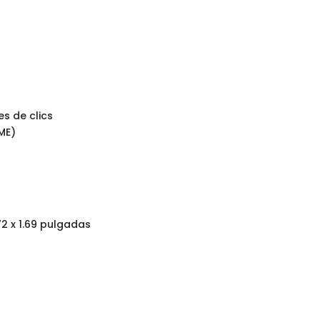
s de clics
ME)
72 x 1.69 pulgadas