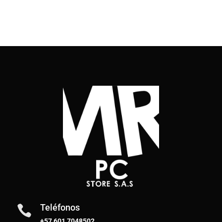
Teléfonos

+57 601 7048502