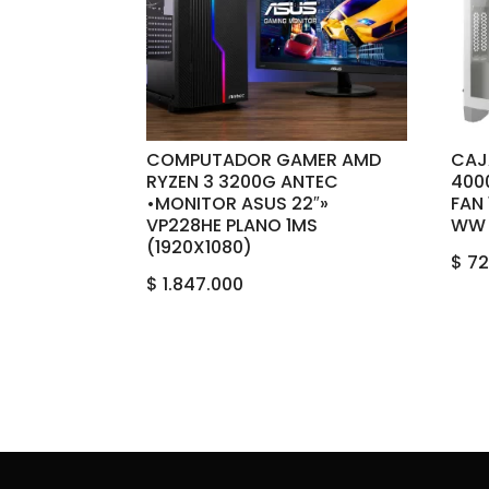
COMPUTADOR GAMER AMD
CAJ
RYZEN 3 3200G ANTEC
400
•MONITOR ASUS 22″»
FAN
VP228HE PLANO 1MS
WW
(1920X1080)
$
72
$
1.847.000