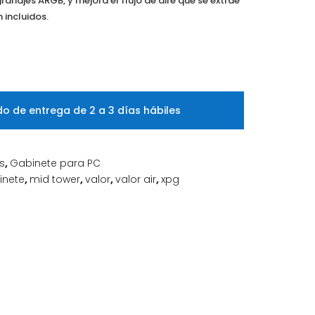
anajes ARGB, y mejora el flujo de aire que se extrae
 incluidos.
o de entrega de 2 a 3 días hábiles
s
,
Gabinete para PC
inete
,
mid tower
,
valor
,
valor air
,
xpg