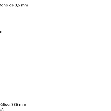
fono de 3,5 mm
mm
gráfica: 335 mm
s)