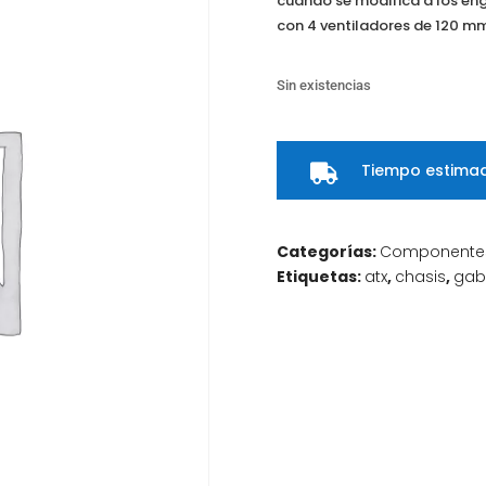
cuando se modifica a los engr
con 4 ventiladores de 120 mm
Sin existencias
Tiempo estimad

Categorías:
Componente
Etiquetas:
atx
,
chasis
,
gab