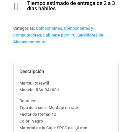
Tiempo estimado de entrega de 2 a 3

RSV-
días hábiles
R4100U
SERVER
4U
Categorías:
Componentes
,
Componentes y
/
Computadores
,
Gabinete para PC
,
Servidores de
RSV-
Almacenamiento
R4100U
R
cantidad
Descripción
Marca: Rosewill
Modelo: RSV-R4100U
Detalles:
Tipo de chasis: Montaje en rack
Factor de forma: 4U
Color: Negro
Material de la Caja: SPCC de 1,0 mm