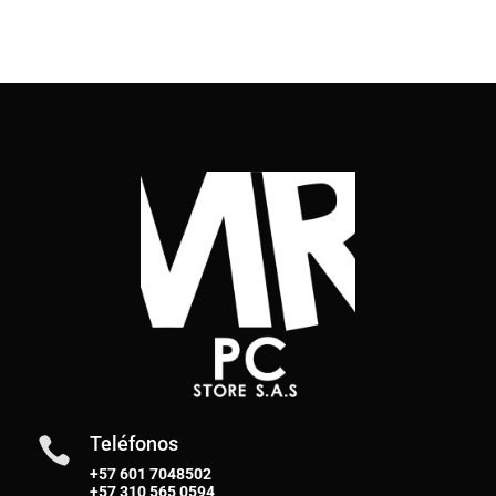
Teléfonos

+57 601 7048502
+57
310 565 0594