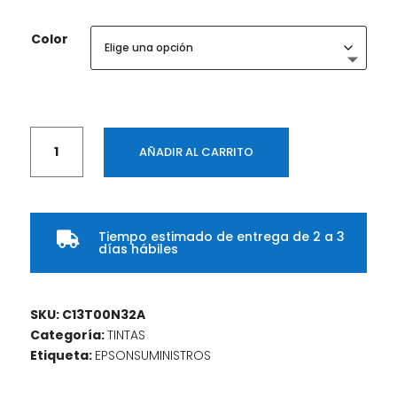
de
precios:
Color
desde
$ 45.970
hasta
$ 130.285
Botella
AÑADIR AL CARRITO
de
Tinta
EPSON
T664320
Tiempo estimado de entrega de 2 a 3
L200/210/350/355/555

días hábiles
COLOR
Magenta
cantidad
SKU:
C13T00N32A
Categoría:
TINTAS
Etiqueta:
EPSONSUMINISTROS