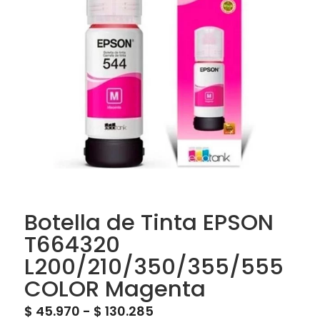
Botella de Tinta EPSON
T664320
L200/210/350/355/555
COLOR Magenta
Rango
$
45.970
-
$
130.285